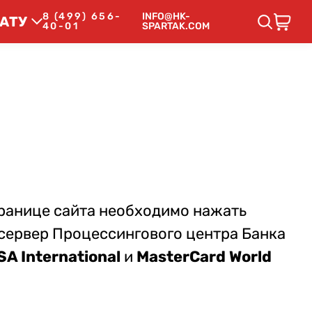
8 (499) 656-
INFO@HK-
АТУ
40-01
SPARTAK.COM
ранице сайта необходимо нажать
 сервер Процессингового центра Банка
SA International
и
MasterCard World