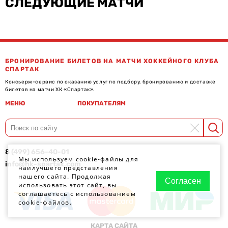
СЛЕДУЮЩИЕ МАТЧИ
БРОНИРОВАНИЕ БИЛЕТОВ НА МАТЧИ ХОККЕЙНОГО КЛУБА
СПАРТАК
Консьерж-сервис по оказанию услуг по подбору, бронированию и доставке
билетов на матчи ХК «Спартак».
МЕНЮ
ПОКУПАТЕЛЯМ
8 (499) 656-40-01
Мы используем cookie-файлы для
info@hk-spartak.com
наилучшего представления
нашего сайта. Продолжая
Согласен
использовать этот сайт, вы
соглашаетесь с использованием
cookie-файлов.
КАРТА САЙТА