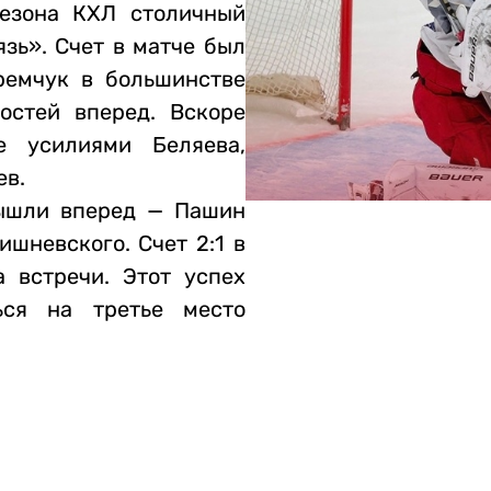
сезона КХЛ столичный
зь». Счет в матче был
ремчук в большинстве
остей вперед. Вскоре
е усилиями Беляева,
ев.
ышли вперед — Пашин
шневского. Счет 2:1 в
 встречи. Этот успех
ься на третье место