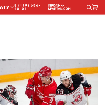
8 (499) 656-
INFO@HK-
АТУ
40-01
SPARTAK.COM