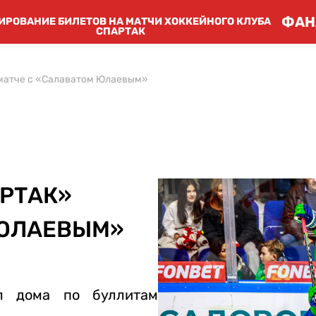
ФАН
ИРОВАНИЕ БИЛЕТОВ НА МАТЧИ ХОККЕЙНОГО КЛУБА
СПАРТАК
 матче с «Салаватом Юлаевым»
АРТАК»
 ЮЛАЕВЫМ»
л дома по буллитам