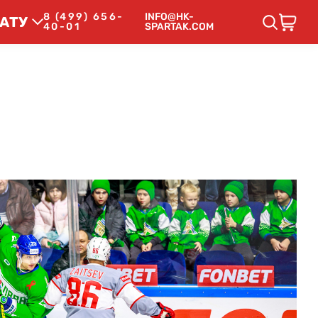
8 (499) 656-
INFO@HK-
АТУ
40-01
SPARTAK.COM