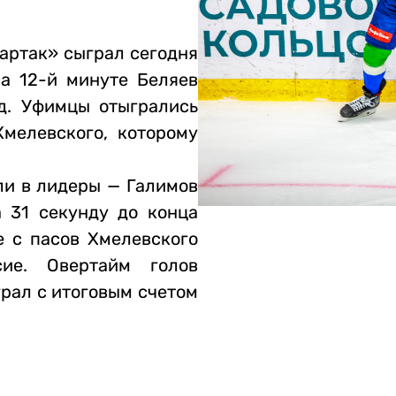
артак» сыграл сегодня
а 12-й минуте Беляев
д. Уфимцы отыгрались
мелевского, которому
ли в лидеры — Галимов
 31 секунду до конца
е с пасов Хмелевского
сие. Овертайм голов
грал с итоговым счетом