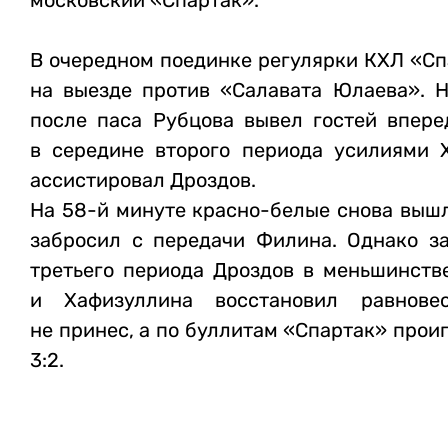
московский «Спартак».
В очередном поединке регулярки КХЛ «Сп
на выезде против «Салавата Юлаева». Н
после паса Рубцова вывел гостей впере
в середине второго периода усилиями Х
ассистировал Дроздов.
На 58-й минуте красно-белые снова выш
забросил с передачи Филина. Однако за
третьего периода Дроздов в меньшинств
и Хафизуллина восстановил равнове
не принес, а по буллитам «Спартак» прои
3:2.