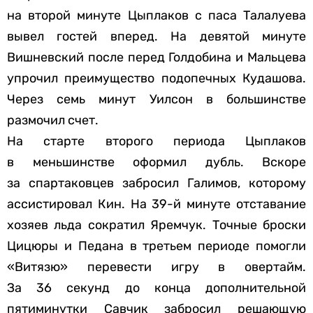
на второй минуте Цыплаков с паса Талалуева
вывел гостей вперед. На девятой минуте
Вишневский после перед Голдобина и Мальцева
упрочил преимущество подопечных Кудашова.
Через семь минут Уилсон в большинстве
размочил счет.
На старте второго периода Цыплаков
в меньшинстве оформил дубль. Вскоре
за спартаковцев забросил Галимов, которому
ассистировал Кин. На 39-й минуте отставание
хозяев льда сократил Яремчук. Точные броски
Цицюры и Педана в третьем периоде помогли
«Витязю» перевести игру в овертайм.
За 36 секунд до конца дополнительной
пятиминутки Савчик забросил решающую