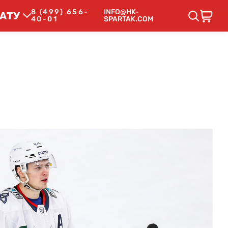
8 (499) 656-
INFO@HK-
АТУ
40-01
SPARTAK.COM