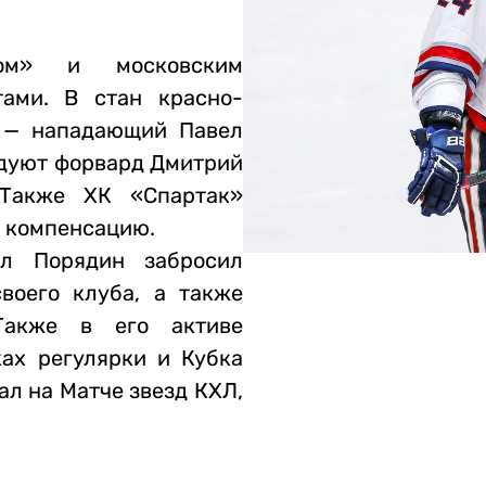
ком» и московским
тами. В стан красно-
 — нападающий Павел
едуют форвард Дмитрий
 Также ХК «Спартак»
 компенсацию.
л Порядин забросил
воего клуба, а также
Также в его активе
ках регулярки и Кубка
ал на Матче звезд КХЛ,