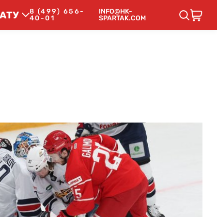
8 (499) 656-
INFO@HK-
АТУ
40-01
SPARTAK.COM