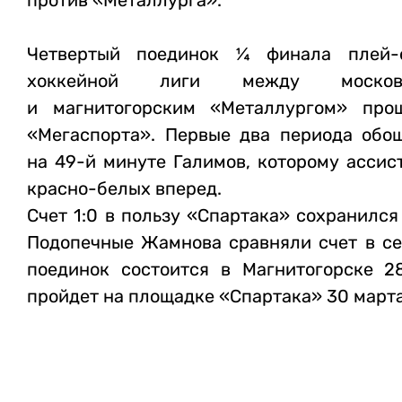
против «Металлурга».
Четвертый поединок ¼ финала плей-
хоккейной лиги между москов
и магнитогорским «Металлургом» про
«Мегаспорта». Первые два периода обош
на 49-й минуте Галимов, которому ассис
красно-белых вперед.
Счет 1:0 в пользу «Спартака» сохранился
Подопечные Жамнова сравняли счет в се
поединок состоится в Магнитогорске 2
пройдет на площадке «Спартака» 30 марта