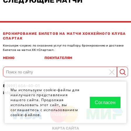
СЛЕДУЮЩИЕ МАТЧИ
БРОНИРОВАНИЕ БИЛЕТОВ НА МАТЧИ ХОККЕЙНОГО КЛУБА
СПАРТАК
Консьерж-сервис по оказанию услуг по подбору, бронированию и доставке
билетов на матчи ХК «Спартак».
МЕНЮ
ПОКУПАТЕЛЯМ
8 (499) 656-40-01
Мы используем cookie-файлы для
info@hk-spartak.com
наилучшего представления
нашего сайта. Продолжая
Согласен
использовать этот сайт, вы
соглашаетесь с использованием
cookie-файлов.
КАРТА САЙТА